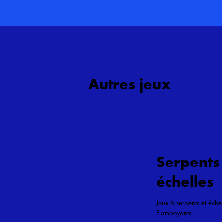
Autres jeux
Serpents
échelles
Joue à serpents et éche
Flamboyants