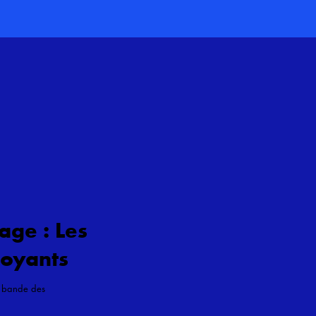
age : Les
oyants
a bande des